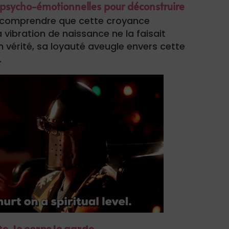
es psycho-émotionnelles pour déconstruire
par comprendre que cette croyance
 vibration de naissance ne la faisait
n vérité, sa loyauté aveugle envers cette
.
te, le corps le garde