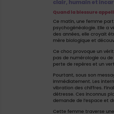
clair, humain et inca
Quand la blessure appell
Ce matin, une femme parta
psychogénéalogie. Elle a 
des années, elle croyait êtr
mère biologique et découvre
Ce choc provoque un vérita
pas de numérologie ou de 
perte de repères et un vert
Pourtant, sous son message
immédiatement. Les intern
vibration des chiffres. Fi
détresse. Ces inconnus pl
demande de l’espace et du
Cette femme traverse une vi