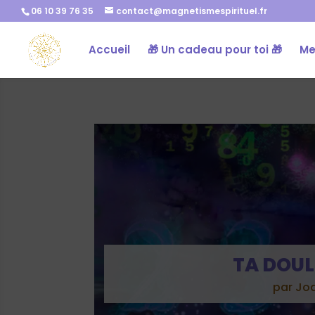
06 10 39 76 35
contact@magnetismespirituel.fr
Accueil
🎁 Un cadeau pour toi 🎁
Me
TA DOUL
par
Jo