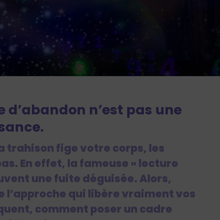
e d’abandon n’est pas une
ssance.
 trahison fige votre corps, les
pas. En effet, la fameuse « lecture
uvent une fuite déguisée. Alors,
l’approche qui libère vraiment vos
équent, comment poser un cadre