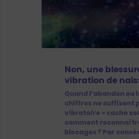
Non, une blessur
vibration de nai
Quand l’abandon ou la
chiffres ne suffisent 
vibratoire » cache so
comment reconnaître 
blocages ? Par cons