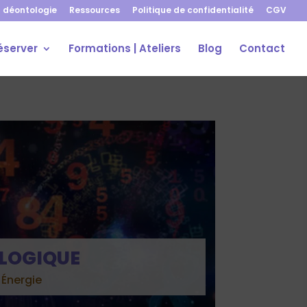
 déontologie
Ressources
Politique de confidentialité
CGV
éserver
Formations | Ateliers
Blog
Contact
OLOGIQUE
,
Énergie