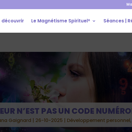
Ma
 découvrir
Le Magnétisme Spirituel®
Séances | R
EUR N’EST PAS UN CODE NUMÉR
ana Gaignard
|
26-10-2025
|
Développement personnel