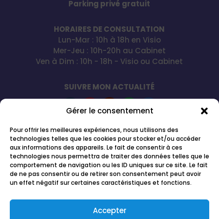
Parking privé gratuit
HORAIRES DE CONSULTATION
Lun-Mar : 10h à 18h en Visio
Mer-Jeu : 10h-20h au Cabinet
Ven à Dim : 10h - 18h - Visio ou Cabinet
SUIVRE MON ACTUALITÉ
Gérer le consentement
Pour offrir les meilleures expériences, nous utilisons des
Le Magnétisme Spirituel par Joana Gaignard
®
et
technologies telles que les cookies pour stocker et/ou accéder
Magnétisme Spirituel
®
sont des marques
aux informations des appareils. Le fait de consentir à ces
déposées à l'INPI et protégées par Joana Gaignard
technologies nous permettra de traiter des données telles que le
qui en a l'entière exclusivité d'utilisation.
Selon
comportement de navigation ou les ID uniques sur ce site. Le fait
de ne pas consentir ou de retirer son consentement peut avoir
l'article L.713-3 du Code de propriété intellectuelle,
un effet négatif sur certaines caractéristiques et fonctions.
tout contrevenant reproduisant ou imitant
les
marques
Magnétisme Spirituel®
ou
Le
Magnétisme Spirituel par Joana Gaignard
®
en
Accepter
l'absence d'autorisation du propriétaire de la