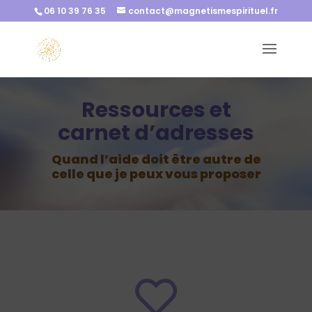
06 10 39 76 35
contact@magnetismespirituel.fr
Ressources et
carnet d’adresses
Quand l’aide doit être autre de
celle que je peux vous proposer
