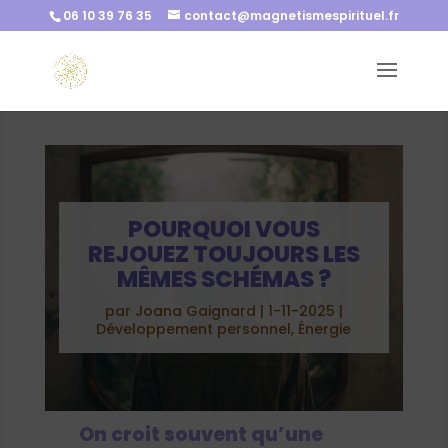
06 10 39 76 35
contact@magnetismespirituel.fr
POURQUOI VOUS
REJOUEZ TOUJOURS LES
MÊMES SCHÉMAS ?
par
Joana Gaignard
|
1-11-2025
|
Développement personnel
,
Énergie
On croit souvent qu’une