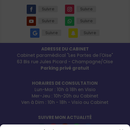
Suivre
Suivre
Suivre
Suivre
Suivre
Suivre
ADRESSE DU CABINET
Cabinet paramédical "Les Portes de l'Oise"
63 Bis rue Jules Picard - Champagne/Oise
Parking privé gratuit
HORAIRES DE CONSULTATION
Lun-Mar : 10h à 18h en Visio
Mer-Jeu : 10h-20h au Cabinet
Ven à Dim : 10h - 18h - Visio ou Cabinet
SUIVRE MON ACTUALITÉ