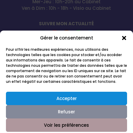
Mer-Jeu : 10h-20h au Cabinet
Ven à Dim : 10h - 18h - Visio ou Cabinet
SUIVRE MON ACTUALITÉ
Gérer le consentement
Pour offrir les meilleures expériences, nous utilisons des
Le Magnétisme Spirituel par Joana Gaignard
®
et
technologies telles que les cookies pour stocker et/ou accéder
Magnétisme Spirituel
®
sont des marques
aux informations des appareils. Le fait de consentir à ces
déposées à l'INPI et protégées par Joana Gaignard
technologies nous permettra de traiter des données telles que le
comportement de navigation ou les ID uniques sur ce site. Le fait
qui en a l'entière exclusivité d'utilisation.
Selon
de ne pas consentir ou de retirer son consentement peut avoir
l'article L.713-3 du Code de propriété intellectuelle,
un effet négatif sur certaines caractéristiques et fonctions.
tout contrevenant reproduisant ou imitant
les
marques
Magnétisme Spirituel®
ou
Le
Magnétisme Spirituel par Joana Gaignard
®
en
Accepter
l'absence d'autorisation du propriétaire de la
marque et
enregistrée pour des produits ou
services identiques ou similaires à ceux désignés
Refuser
dans l'enregistrement, s'expose à des poursuites.
Voir les préférences
Tous droits réservés Joana Gaignard - Magnétisme Spirituel® - Création