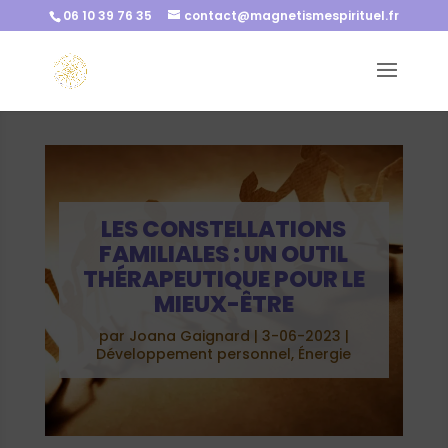
06 10 39 76 35
contact@magnetismespirituel.fr
LES CONSTELLATIONS
FAMILIALES : UN OUTIL
THÉRAPEUTIQUE POUR LE
MIEUX-ÊTRE
par
Joana Gaignard
|
3-06-2023
|
Développement personnel
,
Énergie