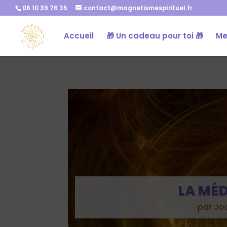
06 10 39 76 35
contact@magnetismespirituel.fr
Accueil
🎁 Un cadeau pour toi 🎁
Me
LA MÉD
par
Jo