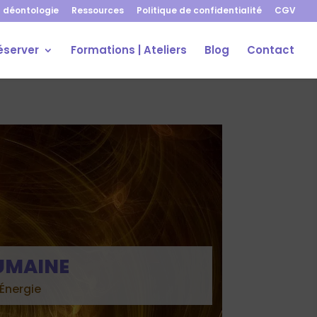
 déontologie
Ressources
Politique de confidentialité
CGV
éserver
Formations | Ateliers
Blog
Contact
HUMAINE
Énergie