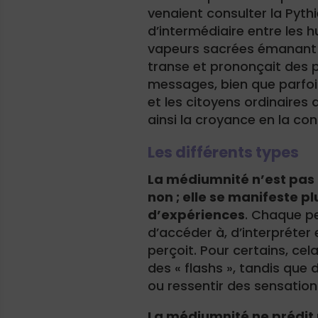
venaient consulter la Pythi
d’intermédiaire entre les hu
vapeurs sacrées émanant d’
transe et prononçait des 
messages, bien que parfois
et les citoyens ordinaires
ainsi la croyance en la con
Les différents types
La médiumnité n’est pas 
non ; elle se manifeste pl
d’expériences
. Chaque p
d’accéder à, d’interpréter 
perçoit. Pour certains, cel
des « flashs », tandis qu
ou ressentir des sensation
La médiumnité ne prédit p