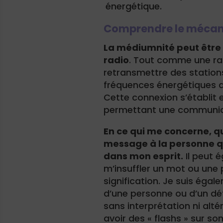
énergétique.
Comprendre le méca
La médiumnité peut êtr
radio
. Tout comme une ra
retransmettre des station
fréquences énergétiques d
Cette connexion s’établit e
permettant une communica
En ce qui me concerne, q
message à la personne q
dans mon esprit.
Il peut 
m’insuffler un mot ou une p
signification. Je suis égal
d’une personne ou d’un déf
sans interprétation ni altér
avoir des « flashs » sur so