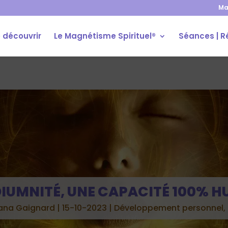
Ma
 découvrir
Le Magnétisme Spirituel®
Séances | R
IUMNITÉ, UNE CAPACITÉ 100% 
ana Gaignard
|
15-10-2023
|
Développement personnel
,