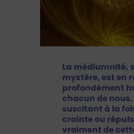
La médiumnité, 
mystère, est en r
profondément hu
chacun de nous. E
suscitant à la foi
crainte ou répul
vraiment de cett