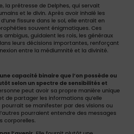
e, la prêtresse de Delphes, qui servait
mains et le divin. Après avoir inhalé les
une fissure dans le sol, elle entrait en
prophéties souvent énigmatiques. Ces
 ambigus, guidaient les rois, les généraux
 dans leurs décisions importantes, renforçant
nexion entre la médiumnité et la divinité.
une capacité binaire que l’on possède ou
utôt selon un spectre de sensibilités et
ersonne peut avoir sa propre manière unique
et de partager les informations qu’elle
a pourrait se manifester par des visions ou
e d’autres pourraient entendre des messages
s corporelles.
as l’avenir.
Elle fournit plutôt une